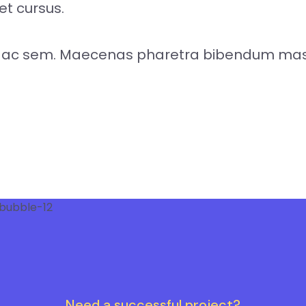
et cursus.
 ac sem. Maecenas pharetra bibendum massa,
Need a successful project?